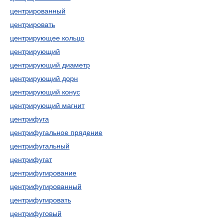
центрированный
центрировать
центрирующее кольцо
центрирующий
центрирующий диаметр
центрирующий дорн
центрирующий конус
центрирующий магнит
центрифуга
центрифугальное прядение
центрифугальный
центрифугат
центрифугирование
центрифугированный
центрифугировать
центрифуговый