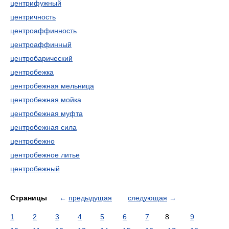
центрифужный
центричность
центроаффинность
центроаффинный
центробарический
центробежка
центробежная мельница
центробежная мойка
центробежная муфта
центробежная сила
центробежно
центробежное литье
центробежный
Страницы
←
предыдущая
следующая
→
1
2
3
4
5
6
7
8
9